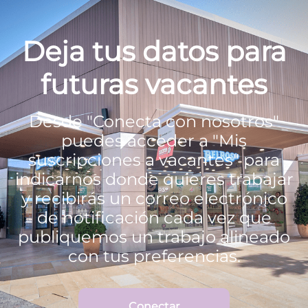
Deja tus datos para
futuras vacantes
Desde "Conecta con nosotros"
puedes acceder a "Mis
suscripciones a vacantes" para
indicarnos donde quieres trabajar
y recibirás un correo electrónico
de notificación cada vez que
publiquemos un trabajo alineado
con tus preferencias.
Conectar